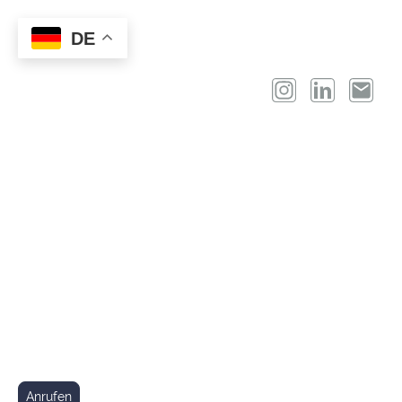
DE
Ich freue mich auf eure
Anfrage!
Telefon:
+49 1511 2264691
Anrufen